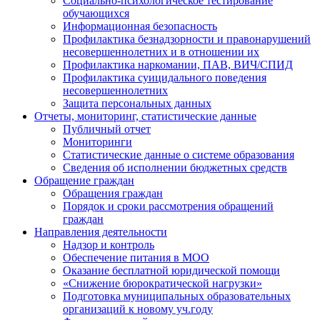
Социально-психологическое тестирование
обучающихся
Информационная безопасность
Профилактика безнадзорности и правонарушений
несовершеннолетних и в отношении их
Профилактика наркомании, ПАВ, ВИЧ/СПИД
Профилактика суицидального поведения
несовершеннолетних
Защита персональных данных
Отчеты, мониторинг, статистические данные
Публичный отчет
Мониторинги
Статистические данные о системе образования
Сведения об исполнении бюджетных средств
Обращение граждан
Обращения граждан
Порядок и сроки рассмотрения обращений
граждан
Направления деятельности
Надзор и контроль
Обеспечение питания в МОО
Оказание бесплатной юридической помощи
«Снижение бюрократической нагрузки»
Подготовка муниципальных образовательных
организаций к новому уч.году