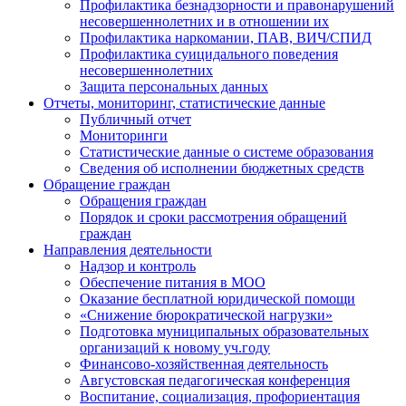
Профилактика безнадзорности и правонарушений
несовершеннолетних и в отношении их
Профилактика наркомании, ПАВ, ВИЧ/СПИД
Профилактика суицидального поведения
несовершеннолетних
Защита персональных данных
Отчеты, мониторинг, статистические данные
Публичный отчет
Мониторинги
Статистические данные о системе образования
Сведения об исполнении бюджетных средств
Обращение граждан
Обращения граждан
Порядок и сроки рассмотрения обращений
граждан
Направления деятельности
Надзор и контроль
Обеспечение питания в МОО
Оказание бесплатной юридической помощи
«Снижение бюрократической нагрузки»
Подготовка муниципальных образовательных
организаций к новому уч.году
Финансово-хозяйственная деятельность
Августовская педагогическая конференция
Воспитание, социализация, профориентация