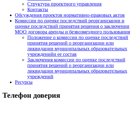
Структура проектного управления
Контакты
Обсуждения проектов нормативно-правовых актов
Комиссии по оценке последствий реорганизации и
оценке последствий принятия решения о заключении
МОО договора аренды и безвозмездного пользования
Положение о комиссии по оценке последствий
принятия решений о реорганизации или
ликвидации муниципальных образовательных
учрежденийи ее состав
Заключения комиссии по оценке последствий
принятия решений о реорганизации или
ликвидации муниципальных образовательных
учреждений
Ресурсы
Телефон доверия