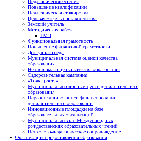
Педагогические чтения
Повышение квалификации
Педагогическая стажировка
Целевая модель наставничества
Земский учитель
Методическая работа
ГМО
Функциональная грамотность
Повышение финансовой грамотности
Доступная среда
Муниципальная система оценки качества
образования
Независимая оценка качества образования
Оздоровительная кампания
«Точка роста»
Муниципальный опорный центр дополнительного
образования
Персонифицированное финансирование
дополнительного образования
Инновационные площадки на базе
образовательных организаций
Муниципальный этап Международных
рождественских образовательных чтений
Психолого-педагогическое сопровождение
Организация предоставления образования