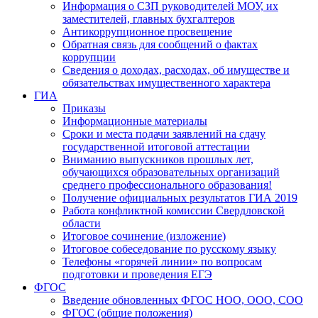
Информация о СЗП руководителей МОУ, их
заместителей, главных бухгалтеров
Антикоррупционное просвещение
Обратная связь для сообщений о фактах
коррупции
Сведения о доходах, расходах, об имуществе и
обязательствах имущественного характера
ГИА
Приказы
Информационные материалы
Сроки и места подачи заявлений на сдачу
государственной итоговой аттестации
Вниманию выпускников прошлых лет,
обучающихся образовательных организаций
среднего профессионального образования!
Получение официальных результатов ГИА 2019
Работа конфликтной комиссии Свердловской
области
Итоговое сочинение (изложение)
Итоговое собеседование по русскому языку
Телефоны «горячей линии» по вопросам
подготовки и проведения ЕГЭ
ФГОС
Введение обновленных ФГОС НОО, ООО, СОО
ФГОС (общие положения)