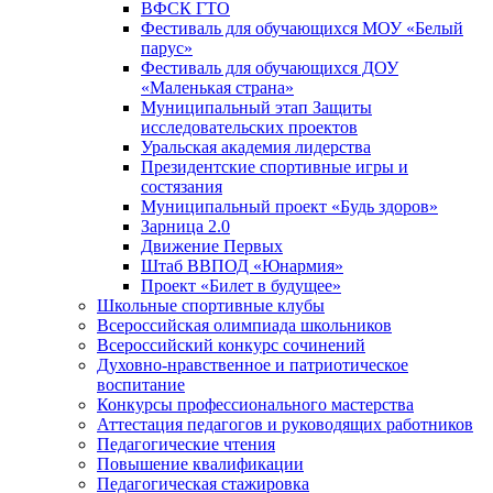
ВФСК ГТО
Фестиваль для обучающихся МОУ «Белый
парус»
Фестиваль для обучающихся ДОУ
«Маленькая страна»
Муниципальный этап Защиты
исследовательских проектов
Уральская академия лидерства
Президентские спортивные игры и
состязания
Муниципальный проект «Будь здоров»
Зарница 2.0
Движение Первых
Штаб ВВПОД «Юнармия»
Проект «Билет в будущее»
Школьные спортивные клубы
Всероссийская олимпиада школьников
Всероссийский конкурс сочинений
Духовно-нравственное и патриотическое
воспитание
Конкурсы профессионального мастерства
Аттестация педагогов и руководящих работников
Педагогические чтения
Повышение квалификации
Педагогическая стажировка