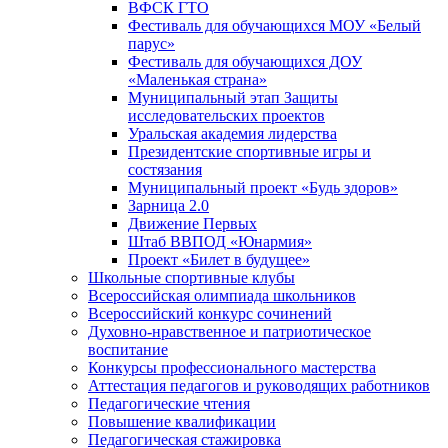
ВФСК ГТО
Фестиваль для обучающихся МОУ «Белый
парус»
Фестиваль для обучающихся ДОУ
«Маленькая страна»
Муниципальный этап Защиты
исследовательских проектов
Уральская академия лидерства
Президентские спортивные игры и
состязания
Муниципальный проект «Будь здоров»
Зарница 2.0
Движение Первых
Штаб ВВПОД «Юнармия»
Проект «Билет в будущее»
Школьные спортивные клубы
Всероссийская олимпиада школьников
Всероссийский конкурс сочинений
Духовно-нравственное и патриотическое
воспитание
Конкурсы профессионального мастерства
Аттестация педагогов и руководящих работников
Педагогические чтения
Повышение квалификации
Педагогическая стажировка