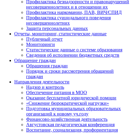
Профилактика безнадзорности и правонарушений
несовершеннолетних и в отношении их
Профилактика наркомании, ПАВ, ВИЧ/СПИД
Профилактика суицидального поведения
несовершеннолетних
Защита персональных данных
Отчеты, мониторинг, статистические данные
Публичный отчет
Мониторинги
Статистические данные о системе образования
Сведения об исполнении бюджетных средств
Обращение граждан
Обращения граждан
Порядок и сроки рассмотрения обращений
граждан
Направления деятельности
Надзор и контроль
Обеспечение питания в МОО
Оказание бесплатной юридической помощи
«Снижение бюрократической нагрузки»
Подготовка муниципальных образовательных
организаций к новому уч.году
Финансово-хозяйственная деятельность
Августовская педагогическая конференция
Воспитание, социализация, профориентация