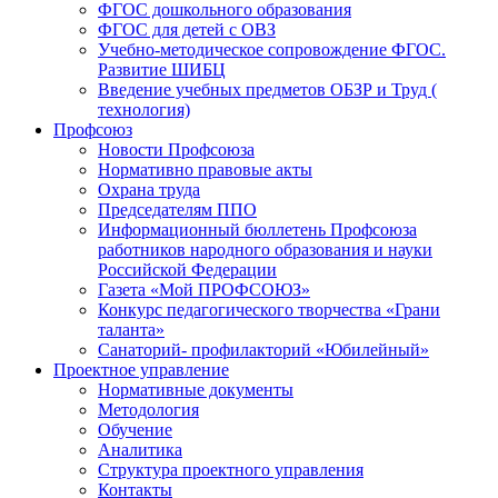
ФГОС дошкольного образования
ФГОС для детей с ОВЗ
Учебно-методическое сопровождение ФГОС.
Развитие ШИБЦ
Введение учебных предметов ОБЗР и Труд (
технология)
Профсоюз
Новости Профсоюза
Нормативно правовые акты
Охрана труда
Председателям ППО
Информационный бюллетень Профсоюза
работников народного образования и науки
Российской Федерации
Газета «Мой ПРОФСОЮЗ»
Конкурс педагогического творчества «Грани
таланта»
Санаторий- профилакторий «Юбилейный»
Проектное управление
Нормативные документы
Методология
Обучение
Аналитика
Структура проектного управления
Контакты