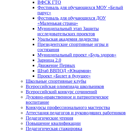
ВФСК ГТО
Фестиваль для обучающихся МОУ «Белый
парус»
Фестиваль для обучающихся ДОУ
«Маленькая страна»
Муниципальный этап Защиты
исследовательских проектов
Уральская академия лидерства
Президентские спортивные игры и
состязания
Муниципальный проект «Будь здоров»
Зарница 2.0
Движение Первых
Штаб ВВПОД «Юнармия»
Проект «Билет в будущее»
Школьные спортивные клубы
Всероссийская олимпиада школьников
Всероссийский конкурс сочинений
Духовно-нравственное и патриотическое
воспитание
Конкурсы профессионального мастерства
Аттестация педагогов и руководящих работников
Педагогические чтения
Повышение квалификации
Педагогическая стажировка