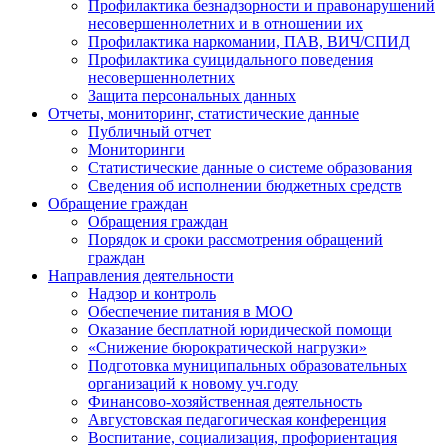
Профилактика безнадзорности и правонарушений
несовершеннолетних и в отношении их
Профилактика наркомании, ПАВ, ВИЧ/СПИД
Профилактика суицидального поведения
несовершеннолетних
Защита персональных данных
Отчеты, мониторинг, статистические данные
Публичный отчет
Мониторинги
Статистические данные о системе образования
Сведения об исполнении бюджетных средств
Обращение граждан
Обращения граждан
Порядок и сроки рассмотрения обращений
граждан
Направления деятельности
Надзор и контроль
Обеспечение питания в МОО
Оказание бесплатной юридической помощи
«Снижение бюрократической нагрузки»
Подготовка муниципальных образовательных
организаций к новому уч.году
Финансово-хозяйственная деятельность
Августовская педагогическая конференция
Воспитание, социализация, профориентация