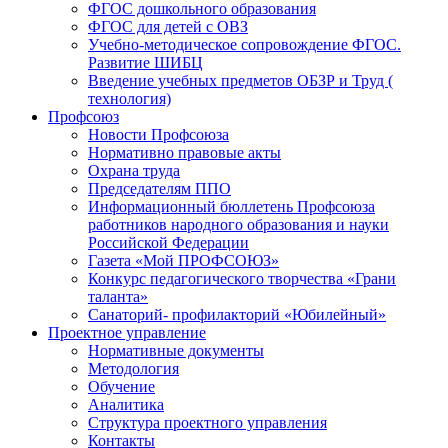
ФГОС дошкольного образования
ФГОС для детей с ОВЗ
Учебно-методическое сопровождение ФГОС.
Развитие ШИБЦ
Введение учебных предметов ОБЗР и Труд (
технология)
Профсоюз
Новости Профсоюза
Нормативно правовые акты
Охрана труда
Председателям ППО
Информационный бюллетень Профсоюза
работников народного образования и науки
Российской Федерации
Газета «Мой ПРОФСОЮЗ»
Конкурс педагогического творчества «Грани
таланта»
Санаторий- профилакторий «Юбилейный»
Проектное управление
Нормативные документы
Методология
Обучение
Аналитика
Структура проектного управления
Контакты