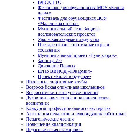
ВФСК ГТО
Фестиваль для обучающихся МОУ «Белый
парус»
Фестиваль для обучающихся ДОУ
«Маленькая страна»
Муниципальный этап Защиты
исследовательских проектов
Уральская академия лидерства
Президентские спортивные игры и
состязания
Муниципальный проект «Будь здоров»
Зарница 2.0
Движение Первых
Штаб ВВПОД «Юнармия»
Проект «Билет в будущее»
Школьные спортивные клубы
Всероссийская олимпиада школьников
Всероссийский конкурс сочинений
Духовно-нравственное и патриотическое
воспитание
Конкурсы профессионального мастерства
Аттестация педагогов и руководящих работников
Педагогические чтения
Повышение квалификации
Педагогическая стажировка