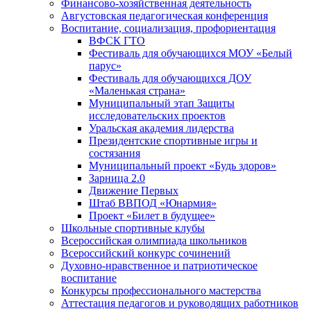
Финансово-хозяйственная деятельность
Августовская педагогическая конференция
Воспитание, социализация, профориентация
ВФСК ГТО
Фестиваль для обучающихся МОУ «Белый
парус»
Фестиваль для обучающихся ДОУ
«Маленькая страна»
Муниципальный этап Защиты
исследовательских проектов
Уральская академия лидерства
Президентские спортивные игры и
состязания
Муниципальный проект «Будь здоров»
Зарница 2.0
Движение Первых
Штаб ВВПОД «Юнармия»
Проект «Билет в будущее»
Школьные спортивные клубы
Всероссийская олимпиада школьников
Всероссийский конкурс сочинений
Духовно-нравственное и патриотическое
воспитание
Конкурсы профессионального мастерства
Аттестация педагогов и руководящих работников