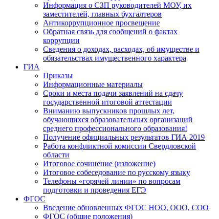
Информация о СЗП руководителей МОУ, их
заместителей, главных бухгалтеров
Антикоррупционное просвещение
Обратная связь для сообщений о фактах
коррупции
Сведения о доходах, расходах, об имуществе и
обязательствах имущественного характера
ГИА
Приказы
Информационные материалы
Сроки и места подачи заявлений на сдачу
государственной итоговой аттестации
Вниманию выпускников прошлых лет,
обучающихся образовательных организаций
среднего профессионального образования!
Получение официальных результатов ГИА 2019
Работа конфликтной комиссии Свердловской
области
Итоговое сочинение (изложение)
Итоговое собеседование по русскому языку
Телефоны «горячей линии» по вопросам
подготовки и проведения ЕГЭ
ФГОС
Введение обновленных ФГОС НОО, ООО, СОО
ФГОС (общие положения)