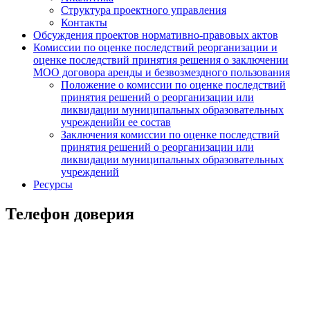
Структура проектного управления
Контакты
Обсуждения проектов нормативно-правовых актов
Комиссии по оценке последствий реорганизации и
оценке последствий принятия решения о заключении
МОО договора аренды и безвозмездного пользования
Положение о комиссии по оценке последствий
принятия решений о реорганизации или
ликвидации муниципальных образовательных
учрежденийи ее состав
Заключения комиссии по оценке последствий
принятия решений о реорганизации или
ликвидации муниципальных образовательных
учреждений
Ресурсы
Телефон доверия