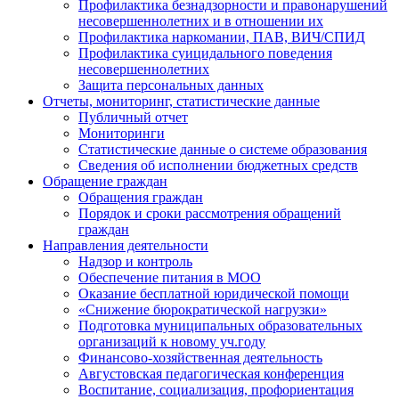
Профилактика безнадзорности и правонарушений
несовершеннолетних и в отношении их
Профилактика наркомании, ПАВ, ВИЧ/СПИД
Профилактика суицидального поведения
несовершеннолетних
Защита персональных данных
Отчеты, мониторинг, статистические данные
Публичный отчет
Мониторинги
Статистические данные о системе образования
Сведения об исполнении бюджетных средств
Обращение граждан
Обращения граждан
Порядок и сроки рассмотрения обращений
граждан
Направления деятельности
Надзор и контроль
Обеспечение питания в МОО
Оказание бесплатной юридической помощи
«Снижение бюрократической нагрузки»
Подготовка муниципальных образовательных
организаций к новому уч.году
Финансово-хозяйственная деятельность
Августовская педагогическая конференция
Воспитание, социализация, профориентация