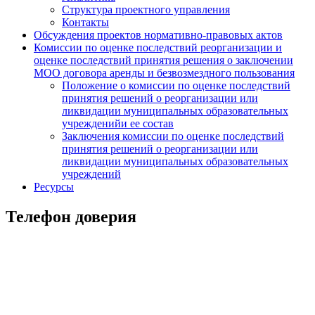
Структура проектного управления
Контакты
Обсуждения проектов нормативно-правовых актов
Комиссии по оценке последствий реорганизации и
оценке последствий принятия решения о заключении
МОО договора аренды и безвозмездного пользования
Положение о комиссии по оценке последствий
принятия решений о реорганизации или
ликвидации муниципальных образовательных
учрежденийи ее состав
Заключения комиссии по оценке последствий
принятия решений о реорганизации или
ликвидации муниципальных образовательных
учреждений
Ресурсы
Телефон доверия