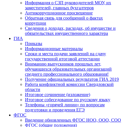
Информация о СЗП руководителей МОУ, их
заместителей, главных бухгалтеров
Антикоррупционное просвещение
Обратная связь для сообщений о фактах
коррупции
Сведения о доходах, расходах, об имуществе и
обязательствах имущественного характера
ГИА
Приказы
Информационные материалы
Сроки и места подачи заявлений на сдачу
государственной итоговой аттестации
Вниманию выпускников прошлых лет,
обучающихся образовательных организаций
среднего профессионального образования!
Получение официальных результатов ГИА 2019
Работа конфликтной комиссии Свердловской
области
Итоговое сочинение (изложение)
Итоговое собеседование по русскому языку
Телефоны «горячей линии» по вопросам
подготовки и проведения ЕГЭ
ФГОС
Введение обновленных ФГОС НОО, ООО, СОО
ФГОС (общие положения)