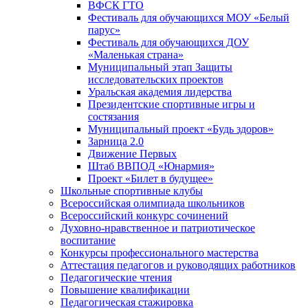
ВФСК ГТО
Фестиваль для обучающихся МОУ «Белый
парус»
Фестиваль для обучающихся ДОУ
«Маленькая страна»
Муниципальный этап Защиты
исследовательских проектов
Уральская академия лидерства
Президентские спортивные игры и
состязания
Муниципальный проект «Будь здоров»
Зарница 2.0
Движение Первых
Штаб ВВПОД «Юнармия»
Проект «Билет в будущее»
Школьные спортивные клубы
Всероссийская олимпиада школьников
Всероссийский конкурс сочинений
Духовно-нравственное и патриотическое
воспитание
Конкурсы профессионального мастерства
Аттестация педагогов и руководящих работников
Педагогические чтения
Повышение квалификации
Педагогическая стажировка