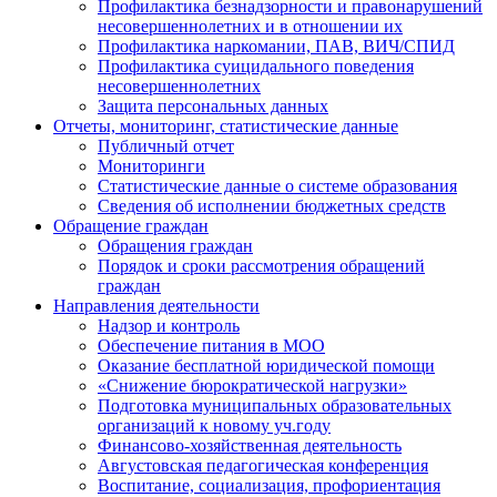
Профилактика безнадзорности и правонарушений
несовершеннолетних и в отношении их
Профилактика наркомании, ПАВ, ВИЧ/СПИД
Профилактика суицидального поведения
несовершеннолетних
Защита персональных данных
Отчеты, мониторинг, статистические данные
Публичный отчет
Мониторинги
Статистические данные о системе образования
Сведения об исполнении бюджетных средств
Обращение граждан
Обращения граждан
Порядок и сроки рассмотрения обращений
граждан
Направления деятельности
Надзор и контроль
Обеспечение питания в МОО
Оказание бесплатной юридической помощи
«Снижение бюрократической нагрузки»
Подготовка муниципальных образовательных
организаций к новому уч.году
Финансово-хозяйственная деятельность
Августовская педагогическая конференция
Воспитание, социализация, профориентация