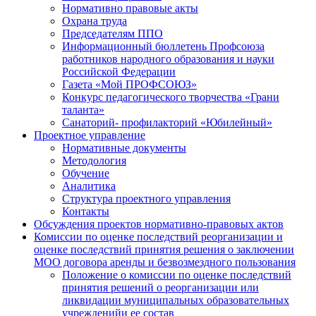
Нормативно правовые акты
Охрана труда
Председателям ППО
Информационный бюллетень Профсоюза
работников народного образования и науки
Российской Федерации
Газета «Мой ПРОФСОЮЗ»
Конкурс педагогического творчества «Грани
таланта»
Санаторий- профилакторий «Юбилейный»
Проектное управление
Нормативные документы
Методология
Обучение
Аналитика
Структура проектного управления
Контакты
Обсуждения проектов нормативно-правовых актов
Комиссии по оценке последствий реорганизации и
оценке последствий принятия решения о заключении
МОО договора аренды и безвозмездного пользования
Положение о комиссии по оценке последствий
принятия решений о реорганизации или
ликвидации муниципальных образовательных
учрежденийи ее состав