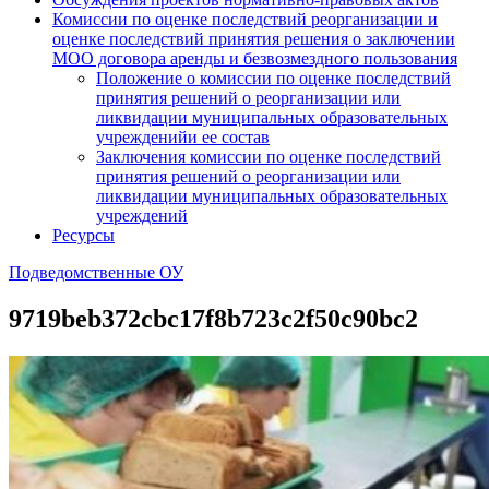
Комиссии по оценке последствий реорганизации и
оценке последствий принятия решения о заключении
МОО договора аренды и безвозмездного пользования
Положение о комиссии по оценке последствий
принятия решений о реорганизации или
ликвидации муниципальных образовательных
учрежденийи ее состав
Заключения комиссии по оценке последствий
принятия решений о реорганизации или
ликвидации муниципальных образовательных
учреждений
Ресурсы
Подведомственные ОУ
9719beb372cbc17f8b723c2f50c90bc2