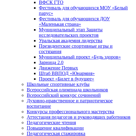
ВФСК ГТО
Фестиваль для обучающихся МОУ «Белый
парус»
Фестиваль для обучающихся ДОУ
«Маленькая страна»
Муниципальный этап Защиты
исследовательских проектов
Уральская академия лидерства
Президентские спортивные игры и
состязания
Муниципальный проект «Будь здоров»
Зарница 2.0
Движение Первых
Штаб ВВПОД «Юнармия»
Проект «Билет в будущее»
Школьные спортивные клубы
Всероссийская олимпиада школьников
Всероссийский конкурс сочинений
Духовно-нравственное и патриотическое
воспитание
Конкурсы профессионального мастерства
Аттестация педагогов и руководящих работников
Педагогические чтения
Повышение квалификации
Педагогическая стажировка