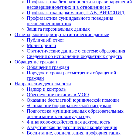
Профилактика безнадзорности и правонарушений
несовершеннолетних и в отношении их
Профилактика наркомании, ПАВ, ВИЧ/СПИД
Профилактика суицидального поведения
несовершеннолетних
Защита персональных данных
Отчеты, мониторинг, статистические данные
Публичный отчет
Мониторинги
Статистические данные о системе образования
Сведения об исполнении бюджетных средств
Обращение граждан
Обращения граждан
Порядок и сроки рассмотрения обращений
граждан
Направления деятельности
Надзор и контроль
Обеспечение питания в МОО
Оказание бесплатной юридической помощи
«Снижение бюрократической нагрузки»
Подготовка муниципальных образовательных
организаций к новому уч.году
Финансово-хозяйственная деятельность
Августовская педагогическая конференция
Воспитание, социализация, профориентация