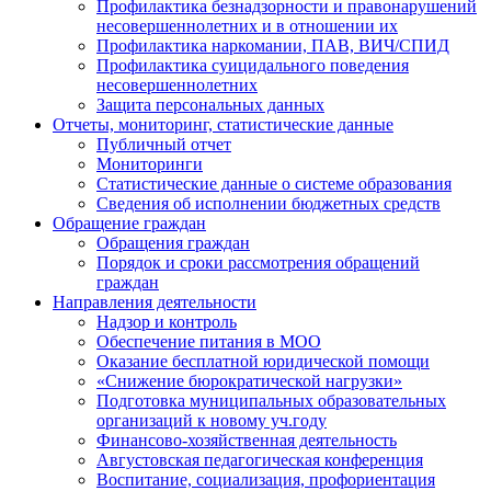
Профилактика безнадзорности и правонарушений
несовершеннолетних и в отношении их
Профилактика наркомании, ПАВ, ВИЧ/СПИД
Профилактика суицидального поведения
несовершеннолетних
Защита персональных данных
Отчеты, мониторинг, статистические данные
Публичный отчет
Мониторинги
Статистические данные о системе образования
Сведения об исполнении бюджетных средств
Обращение граждан
Обращения граждан
Порядок и сроки рассмотрения обращений
граждан
Направления деятельности
Надзор и контроль
Обеспечение питания в МОО
Оказание бесплатной юридической помощи
«Снижение бюрократической нагрузки»
Подготовка муниципальных образовательных
организаций к новому уч.году
Финансово-хозяйственная деятельность
Августовская педагогическая конференция
Воспитание, социализация, профориентация