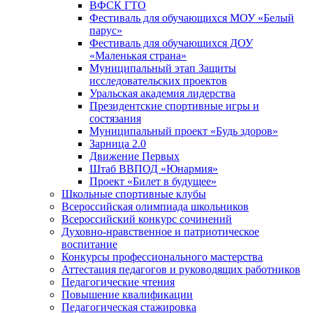
ВФСК ГТО
Фестиваль для обучающихся МОУ «Белый
парус»
Фестиваль для обучающихся ДОУ
«Маленькая страна»
Муниципальный этап Защиты
исследовательских проектов
Уральская академия лидерства
Президентские спортивные игры и
состязания
Муниципальный проект «Будь здоров»
Зарница 2.0
Движение Первых
Штаб ВВПОД «Юнармия»
Проект «Билет в будущее»
Школьные спортивные клубы
Всероссийская олимпиада школьников
Всероссийский конкурс сочинений
Духовно-нравственное и патриотическое
воспитание
Конкурсы профессионального мастерства
Аттестация педагогов и руководящих работников
Педагогические чтения
Повышение квалификации
Педагогическая стажировка