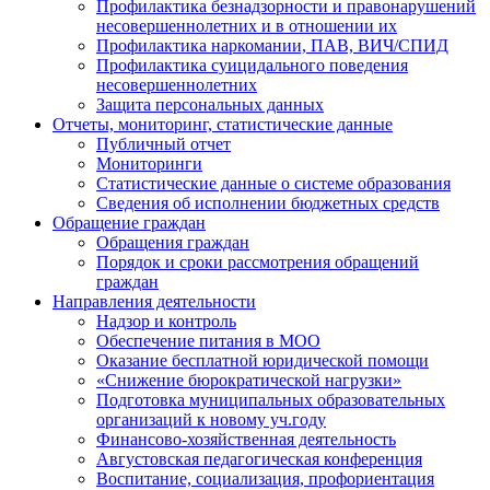
Профилактика безнадзорности и правонарушений
несовершеннолетних и в отношении их
Профилактика наркомании, ПАВ, ВИЧ/СПИД
Профилактика суицидального поведения
несовершеннолетних
Защита персональных данных
Отчеты, мониторинг, статистические данные
Публичный отчет
Мониторинги
Статистические данные о системе образования
Сведения об исполнении бюджетных средств
Обращение граждан
Обращения граждан
Порядок и сроки рассмотрения обращений
граждан
Направления деятельности
Надзор и контроль
Обеспечение питания в МОО
Оказание бесплатной юридической помощи
«Снижение бюрократической нагрузки»
Подготовка муниципальных образовательных
организаций к новому уч.году
Финансово-хозяйственная деятельность
Августовская педагогическая конференция
Воспитание, социализация, профориентация