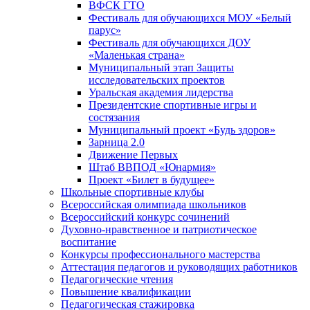
ВФСК ГТО
Фестиваль для обучающихся МОУ «Белый
парус»
Фестиваль для обучающихся ДОУ
«Маленькая страна»
Муниципальный этап Защиты
исследовательских проектов
Уральская академия лидерства
Президентские спортивные игры и
состязания
Муниципальный проект «Будь здоров»
Зарница 2.0
Движение Первых
Штаб ВВПОД «Юнармия»
Проект «Билет в будущее»
Школьные спортивные клубы
Всероссийская олимпиада школьников
Всероссийский конкурс сочинений
Духовно-нравственное и патриотическое
воспитание
Конкурсы профессионального мастерства
Аттестация педагогов и руководящих работников
Педагогические чтения
Повышение квалификации
Педагогическая стажировка