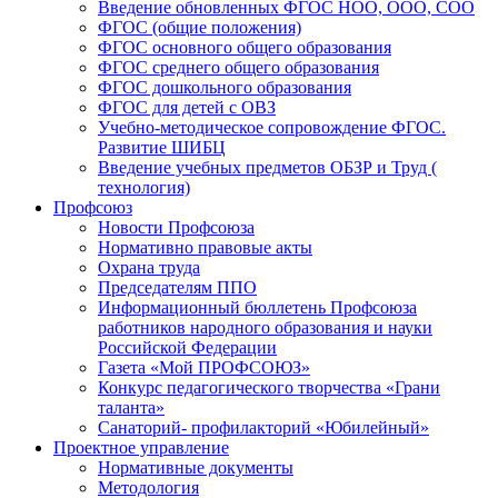
Введение обновленных ФГОС НОО, ООО, СОО
ФГОС (общие положения)
ФГОС основного общего образования
ФГОС среднего общего образования
ФГОС дошкольного образования
ФГОС для детей с ОВЗ
Учебно-методическое сопровождение ФГОС.
Развитие ШИБЦ
Введение учебных предметов ОБЗР и Труд (
технология)
Профсоюз
Новости Профсоюза
Нормативно правовые акты
Охрана труда
Председателям ППО
Информационный бюллетень Профсоюза
работников народного образования и науки
Российской Федерации
Газета «Мой ПРОФСОЮЗ»
Конкурс педагогического творчества «Грани
таланта»
Санаторий- профилакторий «Юбилейный»
Проектное управление
Нормативные документы
Методология