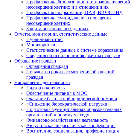
Профилактика безнадзорности и правонарушений
несовершеннолетних и в отношении их
Профилактика наркомании, ПАВ, ВИЧ/СПИД
Профилактика суицидального поведения
несовершеннолетних
Защита персональных данных
Отчеты, мониторинг, статистические данные
Публичный отчет
Мониторинги
Статистические данные о системе образования
Сведения об исполнении бюджетных средств
Обращение граждан
Обращения граждан
Порядок и сроки рассмотрения обращений
граждан
Направления деятельности
Надзор и контроль
Обеспечение питания в МОО
Оказание бесплатной юридической помощи
«Снижение бюрократической нагрузки»
Подготовка муниципальных образовательных
организаций к новому уч.году
Финансово-хозяйственная деятельность
Августовская педагогическая конференция
Воспитание, социализация, профориентация