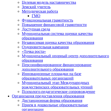
Целевая модель наставничества
Земский учитель
Методическая работа
ГМО
Функциональная грамотность
Повышение финансовой грамотности
Доступная среда
Муниципальная система оценки качества
образования
Независимая оценка качества образования
Оздоровительная кампания
«Точка роста»
Муниципальный опорный центр дополнительного
образования
Персонифицированное финансирование
дополнительного образования
Инновационные площадки на базе
образовательных организаций
Муниципальный этап Международных
рождественских образовательных чтений
Психолого-педагогическое сопровождение
Организация предоставления образования
Дистанционная форма образования
Прием в дошкольные образовательные
организации