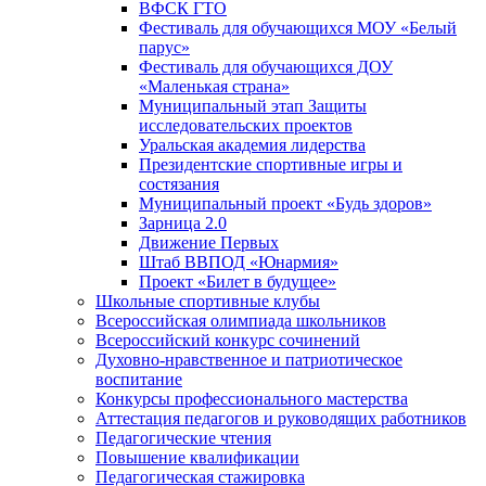
ВФСК ГТО
Фестиваль для обучающихся МОУ «Белый
парус»
Фестиваль для обучающихся ДОУ
«Маленькая страна»
Муниципальный этап Защиты
исследовательских проектов
Уральская академия лидерства
Президентские спортивные игры и
состязания
Муниципальный проект «Будь здоров»
Зарница 2.0
Движение Первых
Штаб ВВПОД «Юнармия»
Проект «Билет в будущее»
Школьные спортивные клубы
Всероссийская олимпиада школьников
Всероссийский конкурс сочинений
Духовно-нравственное и патриотическое
воспитание
Конкурсы профессионального мастерства
Аттестация педагогов и руководящих работников
Педагогические чтения
Повышение квалификации
Педагогическая стажировка