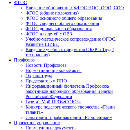
ФГОС
Введение обновленных ФГОС НОО, ООО, СОО
ФГОС (общие положения)
ФГОС основного общего образования
ФГОС среднего общего образования
ФГОС дошкольного образования
ФГОС для детей с ОВЗ
Учебно-методическое сопровождение ФГОС.
Развитие ШИБЦ
Введение учебных предметов ОБЗР и Труд (
технология)
Профсоюз
Новости Профсоюза
Нормативно правовые акты
Охрана труда
Председателям ППО
Информационный бюллетень Профсоюза
работников народного образования и науки
Российской Федерации
Газета «Мой ПРОФСОЮЗ»
Конкурс педагогического творчества «Грани
таланта»
Санаторий- профилакторий «Юбилейный»
Проектное управление
Нормативные документы