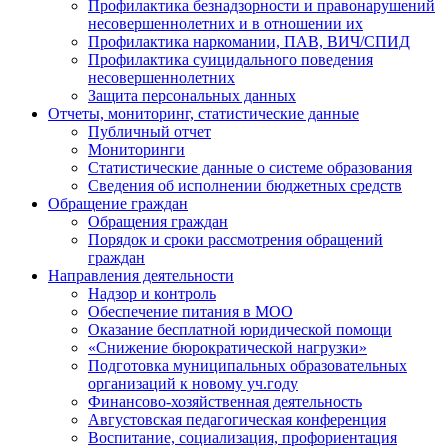
Профилактика безнадзорности и правонарушений
несовершеннолетних и в отношении их
Профилактика наркомании, ПАВ, ВИЧ/СПИД
Профилактика суицидального поведения
несовершеннолетних
Защита персональных данных
Отчеты, мониторинг, статистические данные
Публичный отчет
Мониторинги
Статистические данные о системе образования
Сведения об исполнении бюджетных средств
Обращение граждан
Обращения граждан
Порядок и сроки рассмотрения обращений
граждан
Направления деятельности
Надзор и контроль
Обеспечение питания в МОО
Оказание бесплатной юридической помощи
«Снижение бюрократической нагрузки»
Подготовка муниципальных образовательных
организаций к новому уч.году
Финансово-хозяйственная деятельность
Августовская педагогическая конференция
Воспитание, социализация, профориентация