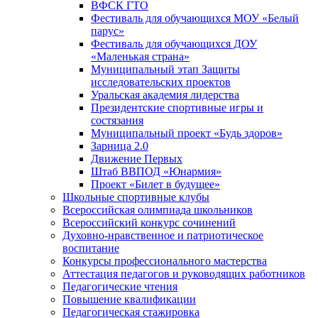
ВФСК ГТО
Фестиваль для обучающихся МОУ «Белый
парус»
Фестиваль для обучающихся ДОУ
«Маленькая страна»
Муниципальный этап Защиты
исследовательских проектов
Уральская академия лидерства
Президентские спортивные игры и
состязания
Муниципальный проект «Будь здоров»
Зарница 2.0
Движение Первых
Штаб ВВПОД «Юнармия»
Проект «Билет в будущее»
Школьные спортивные клубы
Всероссийская олимпиада школьников
Всероссийский конкурс сочинений
Духовно-нравственное и патриотическое
воспитание
Конкурсы профессионального мастерства
Аттестация педагогов и руководящих работников
Педагогические чтения
Повышение квалификации
Педагогическая стажировка