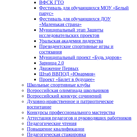
ВФСК ГТО
Фестиваль для обучающихся МОУ «Белый
парус»
Фестиваль для обучающихся ДОУ
«Маленькая страна»
Муниципальный этап Защиты
исследовательских проектов
Уральская академия лидерства
Президентские спортивные игры и
состязания
Муниципальный проект «Будь здоров»
Зарница 2.0
Движение Первых
Штаб ВВПОД «Юнармия»
Проект «Билет в будущее»
Школьные спортивные клубы
Всероссийская олимпиада школьников
Всероссийский конкурс сочинений
Духовно-нравственное и патриотическое
воспитание
Конкурсы профессионального мастерства
Аттестация педагогов и руководящих работников
Педагогические чтения
Повышение квалификации
Педагогическая стажировка