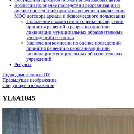
Комиссии по оценке последствий реорганизации и
оценке последствий принятия решения о заключении
МОО договора аренды и безвозмездного пользования
Положение о комиссии по оценке последствий
принятия решений о реорганизации или
ликвидации муниципальных образовательных
учрежденийи ее состав
Заключения комиссии по оценке последствий
принятия решений о реорганизации или
ликвидации муниципальных образовательных
учреждений
Ресурсы
Подведомственные ОУ
Предыдущее изображение
Следующее изображение
YL6A1045