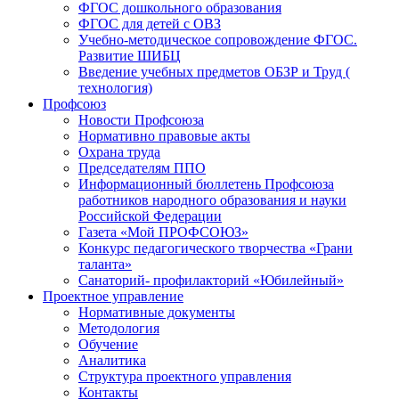
ФГОС дошкольного образования
ФГОС для детей с ОВЗ
Учебно-методическое сопровождение ФГОС.
Развитие ШИБЦ
Введение учебных предметов ОБЗР и Труд (
технология)
Профсоюз
Новости Профсоюза
Нормативно правовые акты
Охрана труда
Председателям ППО
Информационный бюллетень Профсоюза
работников народного образования и науки
Российской Федерации
Газета «Мой ПРОФСОЮЗ»
Конкурс педагогического творчества «Грани
таланта»
Санаторий- профилакторий «Юбилейный»
Проектное управление
Нормативные документы
Методология
Обучение
Аналитика
Структура проектного управления
Контакты