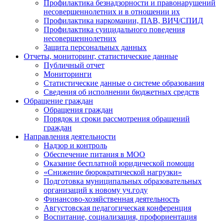
Профилактика безнадзорности и правонарушений
несовершеннолетних и в отношении их
Профилактика наркомании, ПАВ, ВИЧ/СПИД
Профилактика суицидального поведения
несовершеннолетних
Защита персональных данных
Отчеты, мониторинг, статистические данные
Публичный отчет
Мониторинги
Статистические данные о системе образования
Сведения об исполнении бюджетных средств
Обращение граждан
Обращения граждан
Порядок и сроки рассмотрения обращений
граждан
Направления деятельности
Надзор и контроль
Обеспечение питания в МОО
Оказание бесплатной юридической помощи
«Снижение бюрократической нагрузки»
Подготовка муниципальных образовательных
организаций к новому уч.году
Финансово-хозяйственная деятельность
Августовская педагогическая конференция
Воспитание, социализация, профориентация