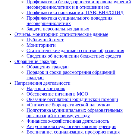
Профилактика безнадзорности и правонарушений
несовершеннолетних и в отношении их
Профилактика наркомании, ПАВ, ВИЧ/СПИД
Профилактика суицидального поведения
несовершеннолетних
Защита персональных данных
Отчеты, мониторинг, статистические данные
Публичный отчет
Мониторинги
Статистические данные о системе образования
Сведения об исполнении бюджетных средств
Обращение граждан
Обращения граждан
Порядок и сроки рассмотрения обращений
граждан
Направления деятельности
Надзор и контроль
Обеспечение питания в МОО
Оказание бесплатной юридической помощи
«Снижение бюрократической нагрузки»
Подготовка муниципальных образовательных
организаций к новому уч.году
Финансово-хозяйственная деятельность
Августовская педагогическая конференция
Воспитание, социализация, профориентация