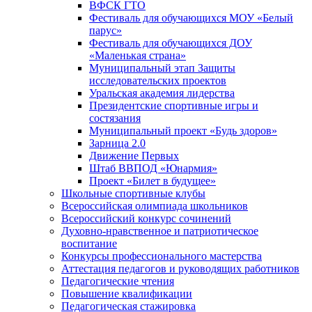
ВФСК ГТО
Фестиваль для обучающихся МОУ «Белый
парус»
Фестиваль для обучающихся ДОУ
«Маленькая страна»
Муниципальный этап Защиты
исследовательских проектов
Уральская академия лидерства
Президентские спортивные игры и
состязания
Муниципальный проект «Будь здоров»
Зарница 2.0
Движение Первых
Штаб ВВПОД «Юнармия»
Проект «Билет в будущее»
Школьные спортивные клубы
Всероссийская олимпиада школьников
Всероссийский конкурс сочинений
Духовно-нравственное и патриотическое
воспитание
Конкурсы профессионального мастерства
Аттестация педагогов и руководящих работников
Педагогические чтения
Повышение квалификации
Педагогическая стажировка