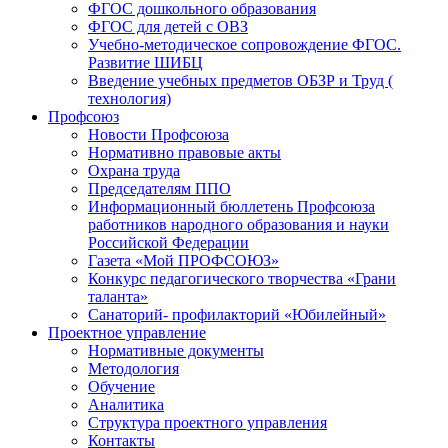
ФГОС дошкольного образования
ФГОС для детей с ОВЗ
Учебно-методическое сопровождение ФГОС.
Развитие ШИБЦ
Введение учебных предметов ОБЗР и Труд (
технология)
Профсоюз
Новости Профсоюза
Нормативно правовые акты
Охрана труда
Председателям ППО
Информационный бюллетень Профсоюза
работников народного образования и науки
Российской Федерации
Газета «Мой ПРОФСОЮЗ»
Конкурс педагогического творчества «Грани
таланта»
Санаторий- профилакторий «Юбилейный»
Проектное управление
Нормативные документы
Методология
Обучение
Аналитика
Структура проектного управления
Контакты