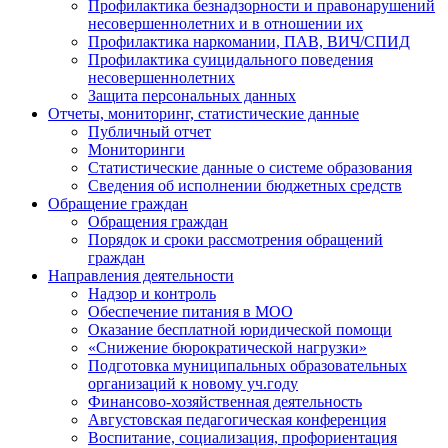
Профилактика безнадзорности и правонарушений
несовершеннолетних и в отношении их
Профилактика наркомании, ПАВ, ВИЧ/СПИД
Профилактика суицидального поведения
несовершеннолетних
Защита персональных данных
Отчеты, мониторинг, статистические данные
Публичный отчет
Мониторинги
Статистические данные о системе образования
Сведения об исполнении бюджетных средств
Обращение граждан
Обращения граждан
Порядок и сроки рассмотрения обращений
граждан
Направления деятельности
Надзор и контроль
Обеспечение питания в МОО
Оказание бесплатной юридической помощи
«Снижение бюрократической нагрузки»
Подготовка муниципальных образовательных
организаций к новому уч.году
Финансово-хозяйственная деятельность
Августовская педагогическая конференция
Воспитание, социализация, профориентация