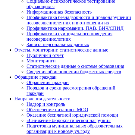
Социально-психологическое тестирование
обучающихся
Информационная безопасность
Профилактика безнадзорности и правонарушений
несовершеннолетних и в отношении их
Профилактика наркомании, ПАВ, ВИЧ/СПИД
Профилактика суицидального поведения
несовершеннолетних
Защита персональных данных
Отчеты, мониторинг, статистические данные
Публичный отчет
Мониторинги
Статистические данные о системе образования
Сведения об исполнении бюджетных средств
Обращение граждан
Обращения граждан
Порядок и сроки рассмотрения обращений
граждан
Направления деятельности
Надзор и контроль
Обеспечение питания в МОО
Оказание бесплатной юридической помощи
«Снижение бюрократической нагрузки»
Подготовка муниципальных образовательных
организаций к новому уч.году