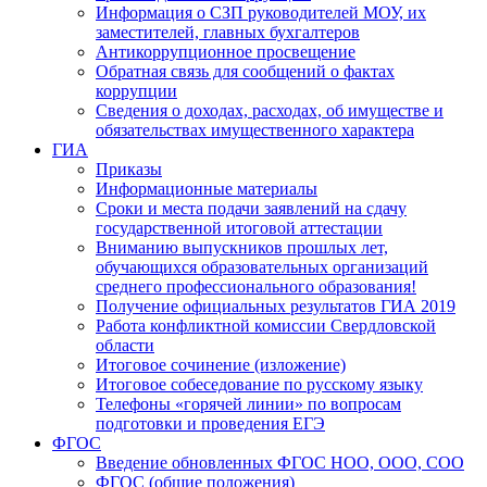
Информация о СЗП руководителей МОУ, их
заместителей, главных бухгалтеров
Антикоррупционное просвещение
Обратная связь для сообщений о фактах
коррупции
Сведения о доходах, расходах, об имуществе и
обязательствах имущественного характера
ГИА
Приказы
Информационные материалы
Сроки и места подачи заявлений на сдачу
государственной итоговой аттестации
Вниманию выпускников прошлых лет,
обучающихся образовательных организаций
среднего профессионального образования!
Получение официальных результатов ГИА 2019
Работа конфликтной комиссии Свердловской
области
Итоговое сочинение (изложение)
Итоговое собеседование по русскому языку
Телефоны «горячей линии» по вопросам
подготовки и проведения ЕГЭ
ФГОС
Введение обновленных ФГОС НОО, ООО, СОО
ФГОС (общие положения)