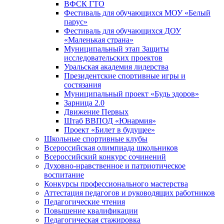
ВФСК ГТО
Фестиваль для обучающихся МОУ «Белый
парус»
Фестиваль для обучающихся ДОУ
«Маленькая страна»
Муниципальный этап Защиты
исследовательских проектов
Уральская академия лидерства
Президентские спортивные игры и
состязания
Муниципальный проект «Будь здоров»
Зарница 2.0
Движение Первых
Штаб ВВПОД «Юнармия»
Проект «Билет в будущее»
Школьные спортивные клубы
Всероссийская олимпиада школьников
Всероссийский конкурс сочинений
Духовно-нравственное и патриотическое
воспитание
Конкурсы профессионального мастерства
Аттестация педагогов и руководящих работников
Педагогические чтения
Повышение квалификации
Педагогическая стажировка