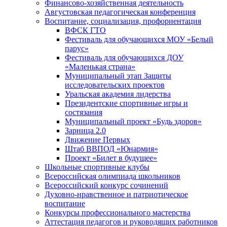
Финансово-хозяйственная деятельность
Августовская педагогическая конференция
Воспитание, социализация, профориентация
ВФСК ГТО
Фестиваль для обучающихся МОУ «Белый
парус»
Фестиваль для обучающихся ДОУ
«Маленькая страна»
Муниципальный этап Защиты
исследовательских проектов
Уральская академия лидерства
Президентские спортивные игры и
состязания
Муниципальный проект «Будь здоров»
Зарница 2.0
Движение Первых
Штаб ВВПОД «Юнармия»
Проект «Билет в будущее»
Школьные спортивные клубы
Всероссийская олимпиада школьников
Всероссийский конкурс сочинений
Духовно-нравственное и патриотическое
воспитание
Конкурсы профессионального мастерства
Аттестация педагогов и руководящих работников